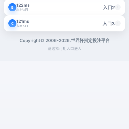
122ms
入口2
›
B
稳定访问
121ms
入口3
›
C
备用入口
Copyright© 2006-2026.世界杯指定投注平台
请选择可用入口进入