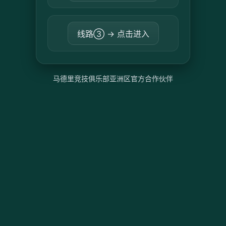
线路③ → 点击进入
马德里竞技俱乐部亚洲区官方合作伙伴