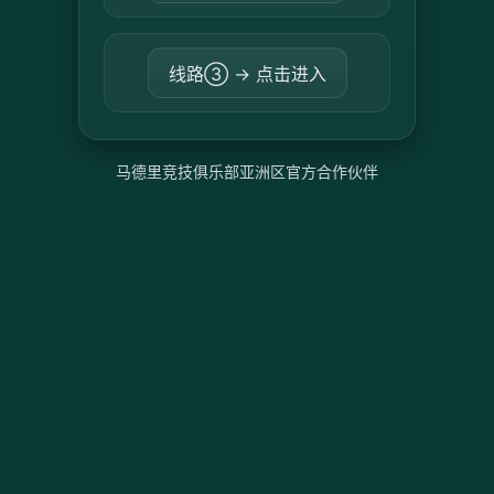
线路③ → 点击进入
马德里竞技俱乐部亚洲区官方合作伙伴