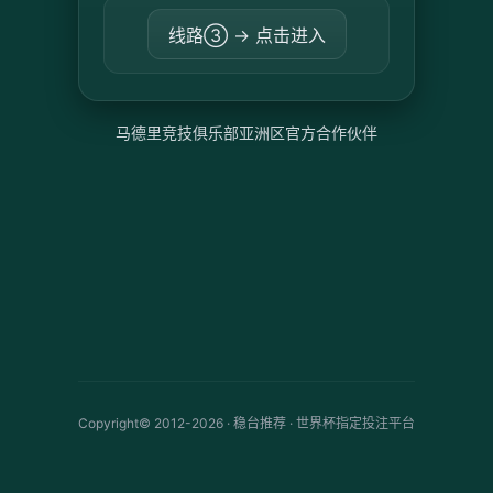
线路③ → 点击进入
马德里竞技俱乐部亚洲区官方合作伙伴
Copyright© 2012-2026 · 稳台推荐 · 世界杯指定投注平台