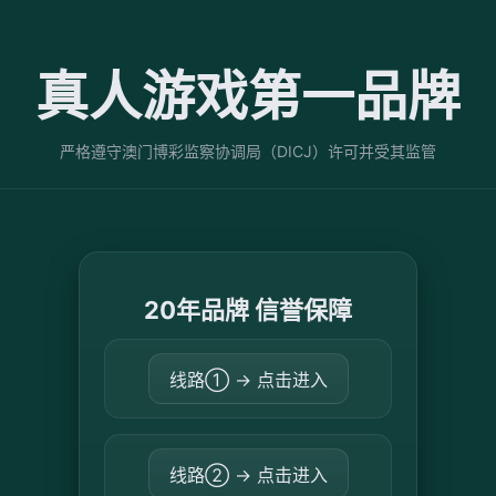
真人游戏第一品牌
严格遵守澳门博彩监察协调局（DICJ）许可并受其监管
20年品牌 信誉保障
线路① → 点击进入
线路② → 点击进入